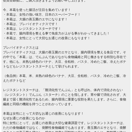
会員登録後に、ご購入頂きますようお願い申し上げます。
今、本葛を使った腸活が注目を集めています！
・本葛は、女性の強い味方、日本のスーパーフード！
・本葛は、大腸の善玉菌のエサになります！
・本葛は、プレバイオティクスです！
・本葛は、レジスタントスターチです！
・本葛で、腸内環境を整える事で免疫力が上がる事がわかってきました！
・本葛は、女性にとって大切なお通じの改善にもなります！
プレバイオティクスとは
プレバイオティクスは、大腸の善玉菌のエサとなり、腸内環境を整える食品です。そ
の中でも「本葛」は、でんぷんでありながら食物繊維と同じ働きをする特別な存在で
す。他にも、未熟な緑色のバナナ、大豆、全粒粉、パスタ、冷めたご飯、冷えたポテ
トなどもレジスタントスターチとして挙げられます。
（食品例）本葛、米、未熟の緑色のバナナ、大豆、全粒粉、パスタ、冷めたご飯、冷
えたポテトなど
レジスタントスターチは、「難消化性でんぷん」とも呼ばれ、体内で消化されない
（レジスタント）でんぷん（スターチ）のことを指します。胃や腸で消化されず、大
腸まで届く難消化性であるため、腸内環境に重要な役割を果たします。さらに、食物
繊維と同様の機能を持つことがわかっています。
本葛は女性にとって大切なお通じの改善にもなります！
なぜお通じの改善になるのか
特に女性にとって、お通じの改善は大切な健康課題です。レジスタントスターチは、
ただの食物繊維ではなく、発酵性食物繊維でもあります。善玉菌のエサとなり、発酵