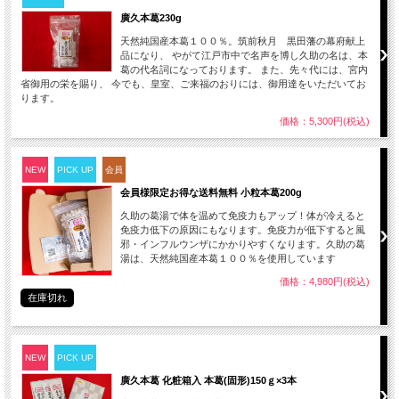
廣久本葛230g
天然純国産本葛１００％。筑前秋月 黒田藩の幕府献上
品になり、 やがて江戸市中で名声を博し久助の名は、本
葛の代名詞になっております。 また、先々代には、宮内
省御用の栄を賜り、 今でも、皇室、ご来福のおりには、御用達をいただいてお
ります。
価格：5,300円(税込)
NEW
PICK UP
会員
会員様限定お得な送料無料 小粒本葛200g
久助の葛湯で体を温めて免疫力もアップ！体が冷えると
免疫力低下の原因にもなります。免疫力が低下すると風
邪・インフルウンザにかかりやすくなります。久助の葛
湯は、天然純国産本葛１００％を使用しています
価格：4,980円(税込)
在庫切れ
NEW
PICK UP
廣久本葛 化粧箱入 本葛(固形)150ｇ×3本