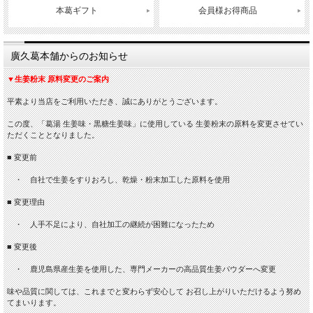
本葛ギフト
会員様お得商品
廣久葛本舗からのお知らせ
▼生姜粉末 原料変更のご案内
平素より当店をご利用いただき、誠にありがとうございます。
この度、「葛湯 生姜味・黒糖生姜味」に使用している 生姜粉末の原料を変更させてい
ただくこととなりました。
■ 変更前
・ 自社で生姜をすりおろし、乾燥・粉末加工した原料を使用
■ 変更理由
・ 人手不足により、自社加工の継続が困難になったため
■ 変更後
・ 鹿児島県産生姜を使用した、専門メーカーの高品質生姜パウダーへ変更
味や品質に関しては、これまでと変わらず安心して お召し上がりいただけるよう努め
てまいります。