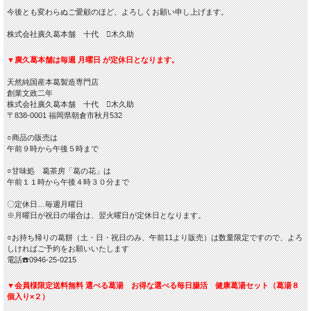
今後とも変わらぬご愛顧のほど、よろしくお願い申し上げます。
株式会社廣久葛本舗 十代 木久助
▼廣久葛本舗は毎週 月曜日 が定休日となります。
天然純国産本葛製造専門店
創業文政二年
株式会社廣久葛本舗 十代 木久助
〒838-0001 福岡県朝倉市秋月532
○商品の販売は
午前９時から午後５時まで
○甘味処 葛茶房「葛の花」は
午前１１時から午後４時３０分まで
〇定休日…毎週月曜日
※月曜日が祝日の場合は、翌火曜日が定休日となります。
○お持ち帰りの葛餅（土・日・祝日のみ、午前11より販売）は数量限定ですので、よろ
しければご予約をお願いいたします
電話☎️0946-25-0215
▼会員様限定送料無料 選べる葛湯 お得な選べる毎日腸活 健康葛湯セット（葛湯８
個入り×２）