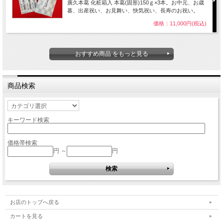
廣久本葛 化粧箱入 本葛(固形)150ｇ×3本。お中元、お歳
暮、出産祝い、お見舞い、快気祝い、長寿のお祝い。
価格：11,000円(税込)
おすすめ商品 をもっと見る
商品検索
キーワード検索
価格帯検索
円 ～
円
お店のトップへ戻る
カートを見る