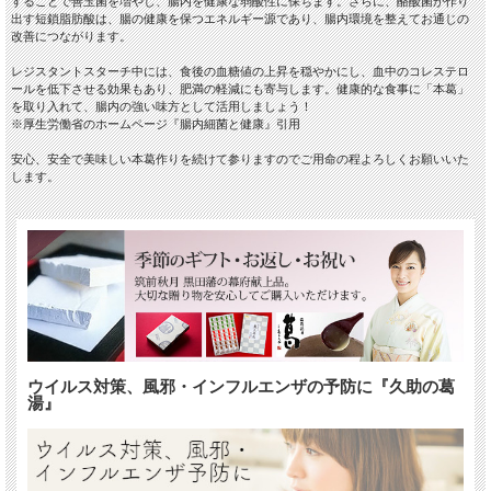
することで善玉菌を増やし、腸内を健康な弱酸性に保ちます。さらに、酪酸菌が作り
出す短鎖脂肪酸は、腸の健康を保つエネルギー源であり、腸内環境を整えてお通じの
改善につながります。
レジスタントスターチ中には、食後の血糖値の上昇を穏やかにし、血中のコレステロ
ールを低下させる効果もあり、肥満の軽減にも寄与します。健康的な食事に「本葛」
を取り入れて、腸内の強い味方として活用しましょう！
※厚生労働省のホームページ『腸内細菌と健康』引用
安心、安全で美味しい本葛作りを続けて参りますのでご用命の程よろしくお願いいた
します。
ウイルス対策、風邪・インフルエンザの予防に『久助の葛
湯』