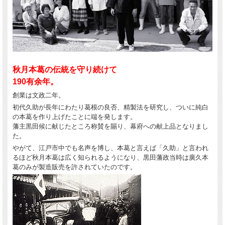
秋月本葛の伝統を守り続けて
190有余年。
創業は文政二年。
初代久助が長年にわたり葛根の良否、精製法を研究し、ついに純白
の本葛を作り上げたことに端を発します。
藩主黒田候に献じたところ称賛を賜り、幕府への献上品となりまし
た。
やがて、江戸市中でも名声を博し、本葛と言えば「久助」と言われ
るほど秋月本葛は広く知られるようになり、黒田藩政当時は廣久本
葛のみが製造販売を許されていたのです。