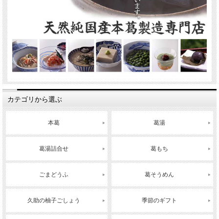
カテゴリから選ぶ
本葛
葛湯
葛湯詰合せ
葛もち
ごまどうふ
葛そうめん
久助の柚子ごしょう
季節のギフト