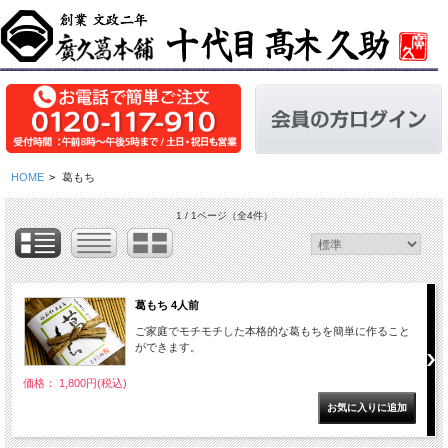
HOME
>
葛もち
1 / 1ページ
（全4件）
葛もち 4人前
ご家庭でモチモチした本格的な葛もちを簡単に作ること
ができます。
価格： 1,800円(税込)