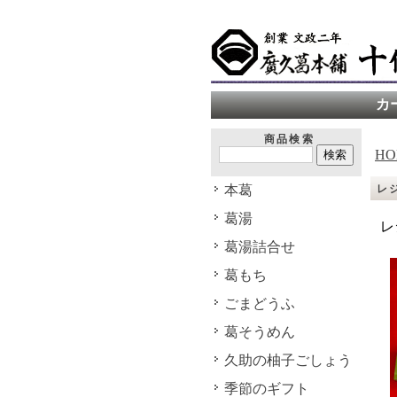
カ
商品検索
HO
本葛
レ
葛湯
レ
葛湯詰合せ
葛もち
ごまどうふ
葛そうめん
久助の柚子ごしょう
季節のギフト