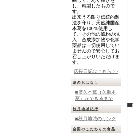
晒して、あく抜きを
し、精製したもので
す。
出来うる限り伝統的製
法を守り、天然純国産
本葛を100％使用し
て、その他の澱粉の混
入、合成添加物や化学
薬品は一切使用してい
ませんので安心してお
召し上がりいただけま
す。
店長日記はこちら >>
葛のおはなし
■廣久本葛（久助本
葛）ができるまで
秋月地域紀行
■秋月地域のリンク
全国のこだわりの食品