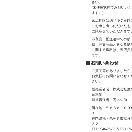
さい。
(未使用状態でお願いいた
ます。)
返品期限は納品後７日以
にお申し出いただいたも
に限らせていただきます
不良品・配送途中での破
損・注文商品と異なる納
に関する送料は、当店負
です。
ご質問等がありましたら
お気軽にお問い合わせく
さい。
販売業者名：株式会社廣
葛本舗
運営責任者：高木久助
所在地：〒８３８－００
１
福岡県福岡県朝倉市秋月
３２
TEL:0946-25-0215 FAX:09