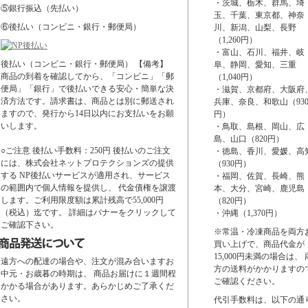
・茨城、栃木、群馬、埼
⑤銀行振込（先払い）
玉、千葉、東京都、神奈
⑥後払い（コンビニ・銀行・郵便局）
川、新潟、山梨、長野
（1,260円）
・富山、石川、福井、岐
後払い（コンビニ・銀行・郵便局） 【備考】
阜、静岡、愛知、三重
商品の到着を確認してから、「コンビニ」「郵
（1,040円）
便局」「銀行」で後払いできる安心・簡単な決
・滋賀、京都府、大阪府
済方法です。請求書は、商品とは別に郵送され
兵庫、奈良、和歌山（93
ますので、発行から14日以内にお支払いをお願
円）
いします。
・鳥取、島根、岡山、広
島、山口（820円）
○ご注意 後払い手数料：250円 後払いのご注文
・徳島、香川、愛媛、高
には、株式会社ネットプロテクションズの提供
（930円）
する NP後払いサービスが適用され、サービス
・福岡、佐賀、長崎、熊
の範囲内で個人情報を提供し、 代金債権を譲渡
本、大分、宮崎、鹿児島
します。ご利用限度額は累計残高で55,000円
（820円）
（税込）迄です。 詳細はバナーをクリックして
・沖縄（1,370円）
ご確認下さい。
※常温・冷凍商品を両方
買い上げで、商品代金が
15,000円未満の場合は、 
遠方への配達の場合や、注文が混み合いますお
方の送料がかかりますの
中元・お歳暮の時期は、 商品お届けに１週間程
ご確認ください。
かかる場合があります。あらかじめご了承くだ
さい。
代引手数料は、以下の通