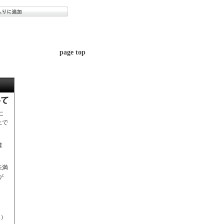
page top
に
上で
ま
未満
が
円）