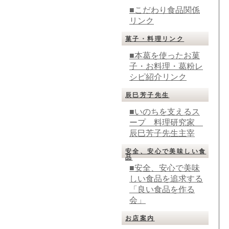
■こだわり食品関係
リンク
菓子・料理リンク
■本葛を使ったお菓
子・お料理・葛粉レ
シピ紹介リンク
辰巳芳子先生
■いのちを支えるス
ープ 料理研究家
辰巳芳子先生主宰
安全、安心で美味しい食
品
■安全、安心で美味
しい食品を追求する
「良い食品を作る
会」
お店案内