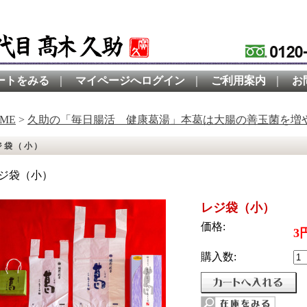
ートをみる
｜
マイページへログイン
｜
ご利用案内
｜
お
ME
>
久助の「毎日腸活 健康葛湯」本葛は大腸の善玉菌を増
ジ袋（小）
ジ袋（小）
レジ袋（小）
価格:
3
購入数: