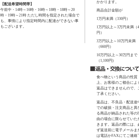
かかります。
【配送希望時間帯】
午前中・14時～16時・16時～18時・18時～20
商品合計金額が
時・19時～21時 ただし時間を指定された場合で
1万円未満（330円）
も、事情により指定時間内に配達ができない事
もございます。
1万円以上～3万円未満（4
円）
3万円以上～10万円未満
（660円）
10万円以上～30万円まで
（1,100円)
食べ物という商品の性質
上、お客様のご都合によ
返品はできませんので、
了承ください。
返品は、不良品・配送途
での破損・注文商品と異
る商品が納品された等の
由の場合に限らせていた
きます。返品の際には、
ず返送前に電子メールま
は電話かFAXにてご連絡