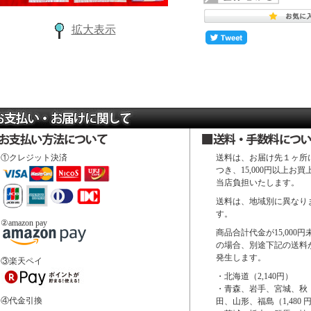
拡大表示
①クレジット決済
送料は、お届け先１ヶ所
つき、15,000円以上お買
当店負担いたします。
送料は、地域別に異なり
す。
②amazon pay
商品合計代金が15,000円
の場合、別途下記の送料
発生します。
③楽天ペイ
・北海道（2,140円）
・青森、岩手、宮城、秋
④代金引換
田、山形、福島（1,480 