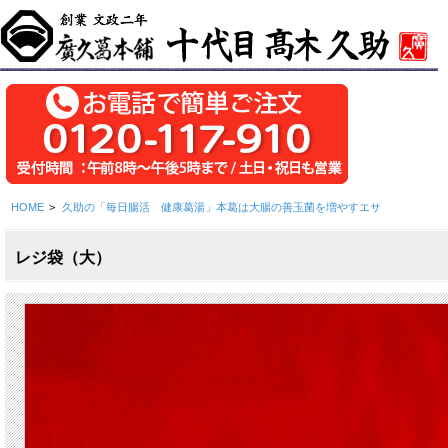
HOME
>
久助の「毎日腸活 健康葛湯」本葛は大腸の善玉菌を増やすエサ
レジ袋（大）